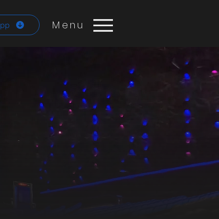
Menu
App