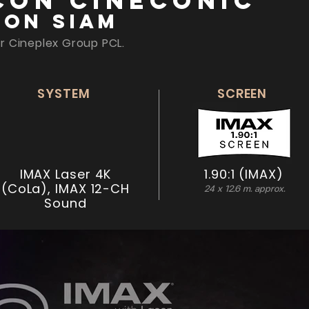
con Cineconic
con Siam
r Cineplex Group PCL.
SYSTEM
SCREEN
IMAX Laser 4K
1.90:1 (IMAX)
(CoLa), IMAX 12-CH
24 x 12.6 m. approx.
Sound