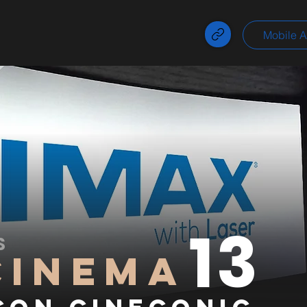
Mobile 
13
S
CINEMA