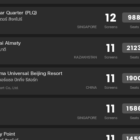
ar Quarter (PLQ)
12
98
เตอร์ สิงคโปร์
SINGAPORE
Screens
Seats
ai Almaty
11
212
มาตี
KAZAKHSTAN
Screens
Seats
ma Universal Beijing Resort
11
190
เวอร์แซล ปักกิ่ง รีสอร์ท
CHINA
Screens
Seats
rt Co., Ltd.
11
158
SINGAPORE
Screens
Seats
 Point
11
145