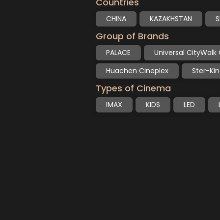
Countries
CHINA
KAZAKHSTAN
S
Group of Brands
PALACE
Universal CityWal
Huachen Cineplex
Ster-Ki
Types of Cinema
IMAX
KIDS
LED