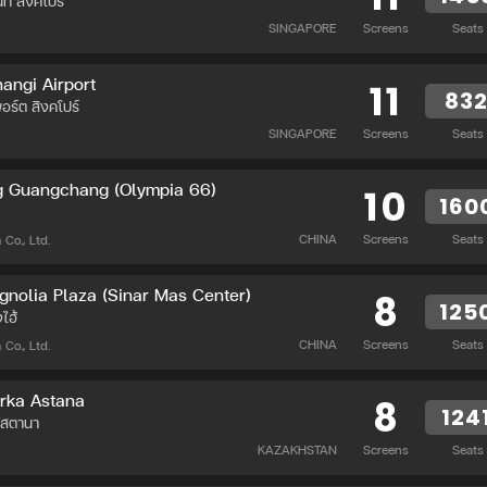
นท์ สิงคโปร์
SINGAPORE
Screens
Seats
angi Airport
11
83
พอร์ต สิงคโปร์
SINGAPORE
Screens
Seats
g Guangchang (Olympia 66)
10
160
CHINA
Screens
Seats
Co., Ltd.
nolia Plaza (Sinar Mas Center)
8
125
งไฮ้
CHINA
Screens
Seats
Co., Ltd.
rka Astana
8
124
อัสตานา
KAZAKHSTAN
Screens
Seats