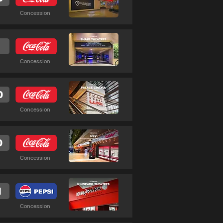
Concession
2
Concession
0
Concession
0
Concession
1
Concession