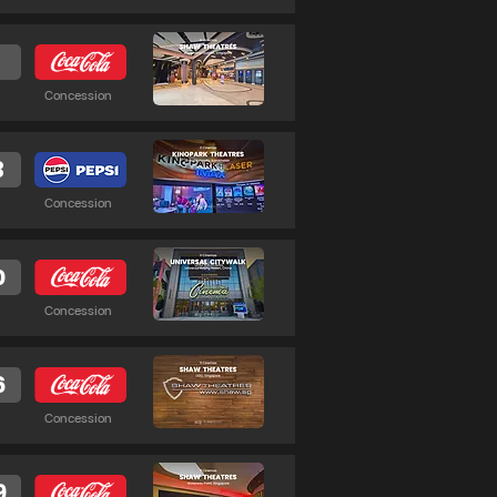
8
Concession
3
Concession
0
Concession
6
Concession
9