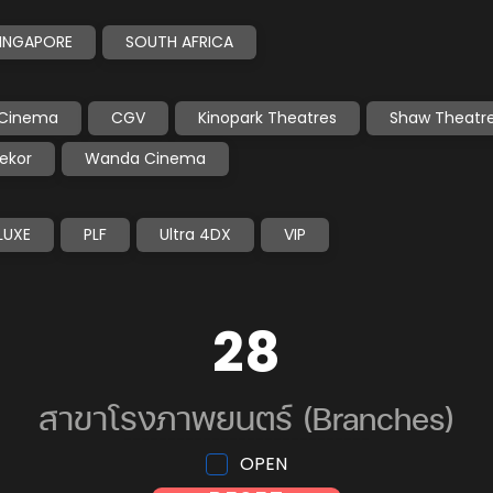
INGAPORE
SOUTH AFRICA
k Cinema
CGV
Kinopark Theatres
Shaw Theatr
nekor
Wanda Cinema
LUXE
PLF
Ultra 4DX
VIP
28
สาขาโรงภาพยนตร์ (Branches)
----------------------------
OPEN