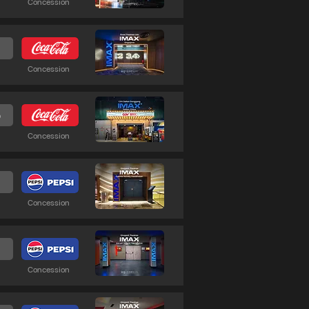
Concession
Concession
6
Concession
Concession
3
Concession