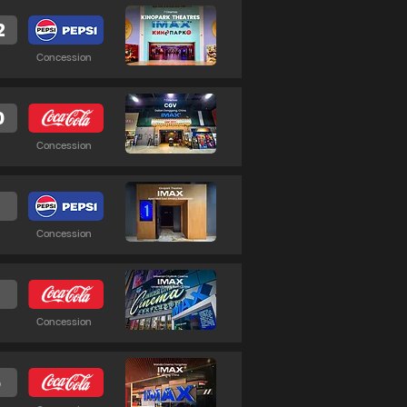
2
Concession
0
Concession
2
Concession
6
Concession
5