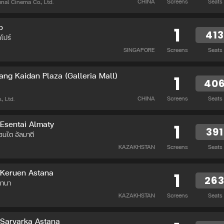
CHINA
Screens
Seats
nal Cinema Co., Ltd.
o
1
413
คโปร์
SINGAPORE
Screens
Seats
ng Kaidan Plaza (Galleria Mall)
1
40
CHINA
Screens
Seats
, Ltd.
Esentai Almaty
1
391
เซนไต อัลมาตี
KAZAKHSTAN
Screens
Seats
 Keruen Astana
1
26
ตานา
KAZAKHSTAN
Screens
Seats
 Saryarka Astana