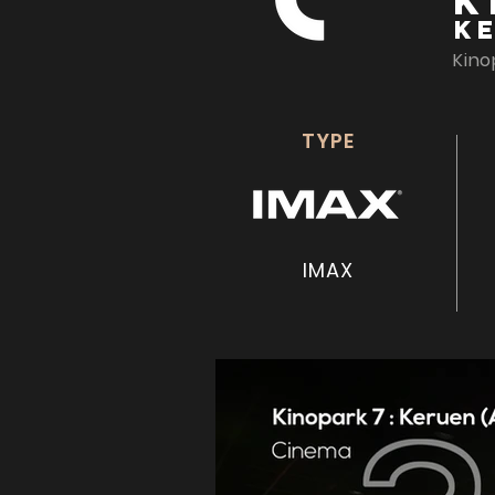
K
K
Kino
TYPE
IMAX