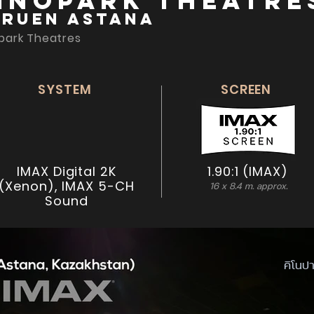
inopark Theatre
eruen Astana
park Theatres
SYSTEM
SCREEN
IMAX Digital 2K
1.90:1 (IMAX)
(Xenon), IMAX 5-CH
16 x 8.4 m. approx.
Sound
คิโนปา