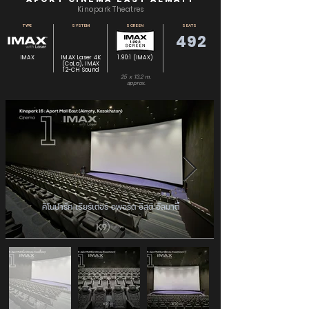
Kinopark Theatres
TYPE
SYSTEM
SCREEN
SEATS
492
IMAX
IMAX Laser 4K
1.90:1 (IMAX)
(CoLa), IMAX
12-CH Sound
25 x 13.2 m.
approx.
คิโนปาร์ค เธียร์เตอร์ อพอร์ต อีสต์ อัลมาตี้