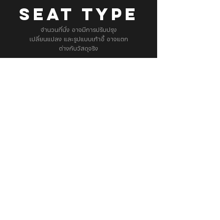
SEAT TYPE
จำนวนที่นั่ง อาจมีการปรับปรุง
เปลี่ยนแปลง และรูปแบบเก้าอี้ อาจแตก
ต่างกับวัสดุจริง
Branch Info. & Directory