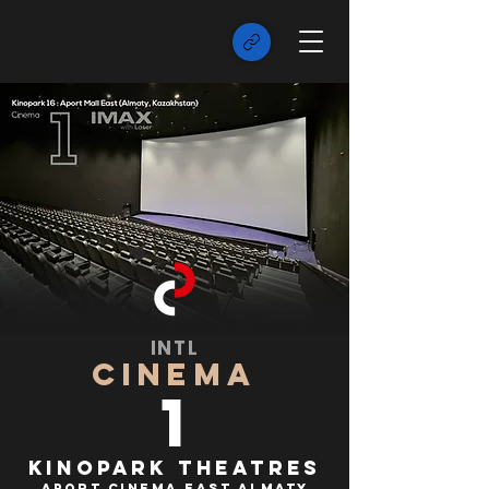
INTL
CINEMA
1
Kinopark Theatres
Aport Cinema East Almaty