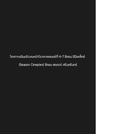
โถงทางเดินบริเวณหน้าโรงภาพยนตร์ที่ 4-7 ซีคอน ซีนีเพล็กซ์ 
(Seacon Cineplex) ซีคอน สแควร์ ศรีนครินทร์