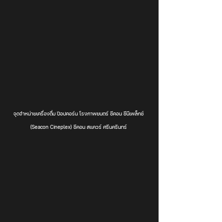
จุดจำหน่ายเครื่องดื่ม ป๊อปคอร์น โรงภาพยนตร์ ซีคอน ซีนีเพล็กซ์ 
(Seacon Cineplex) ซีคอน สแควร์ ศรีนครินทร์ 