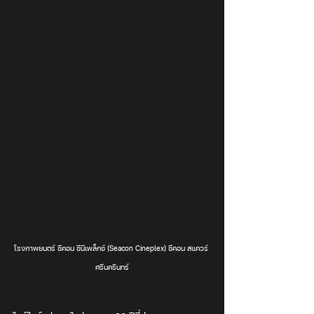
โรงภาพยนตร์ ซีคอน ซีนีเพล็กซ์ (Seacon Cineplex) ซีคอน สแควร์ 
ศรีนครินทร์