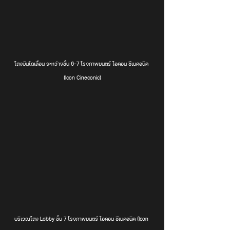
โถงบันไดเลื่อน ระหว่างชั้น 6-7 โรงภาพยนตร์ ไอคอน ซีเนคอนิค 
(Icon Cineconic)
บริเวณโถง Lobby ชั้น 7 โรงภาพยนตร์ ไอคอน ซีเนคอนิค (Icon 