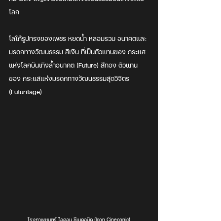
โลก 
โลโก้รูปทรงของเพชร หยดน้ำ หลอมรวม อนาคตและ
มรดกทางวัฒนธรรม สีเงิน ที่เป็นตัวแทนของ กระแส
แห่งโลกบันเทิงล้ำอนาคต (Future) สีทอง ตัวแทน
ของ กระแสแห่งมรดกทางวัฒนธรรมสุดวิจิตร 
(Futuritage)
โรงภาพยนตร์ ไอคอน ซีเนคอนิค (Icon Cineconic)