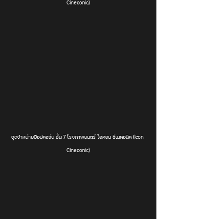
Cineconic)
จุดจำหน่ายป๊อปคอร์น ชั้น 7 โรงภาพยนตร์ ไอคอน ซีเนคอนิค (Icon 
Cineconic)