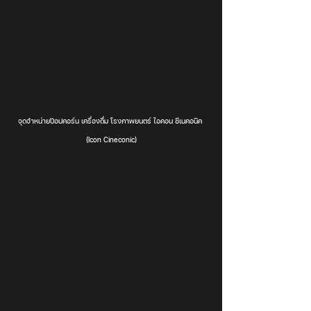
จุดจำหน่ายป๊อปคอร์น เครื่องดื่ม โรงภาพยนตร์ ไอคอน ซีเนคอนิค 
(Icon Cineconic)