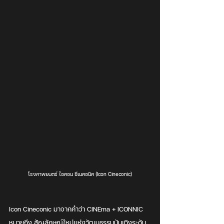
โรงภาพยนตร์ ไอคอน ซีเนคอนิค (Icon Cineconic)
Icon Cineconic มาจากคำว่า CINEma + ICONNIC 
หมายถึง สัญลักษณ์ใหม่แห่งวัฒนธรรมบันเทิงระดับ