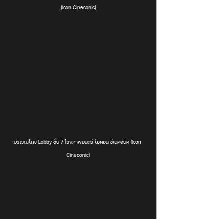
(Icon Cineconic)
บริเวณโถง Lobby ชั้น 7 โรงภาพยนตร์ ไอคอน ซีเนคอนิค (Icon 
Cineconic)