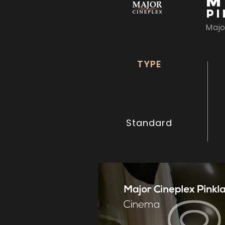
M
P
Majo
TYPE
Standard