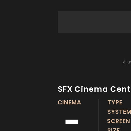
จำนว
SFX Cinema Cent
CINEMA
TYP
-
SYST
SCREE
SIZE