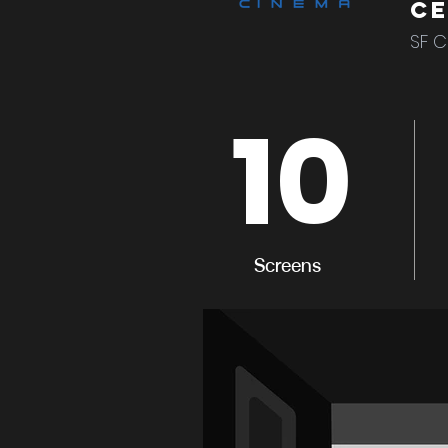
Ce
SF C
10
Screens