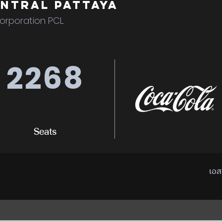
ntral Pattaya
orporation PCL.
2268
Seats
เอส