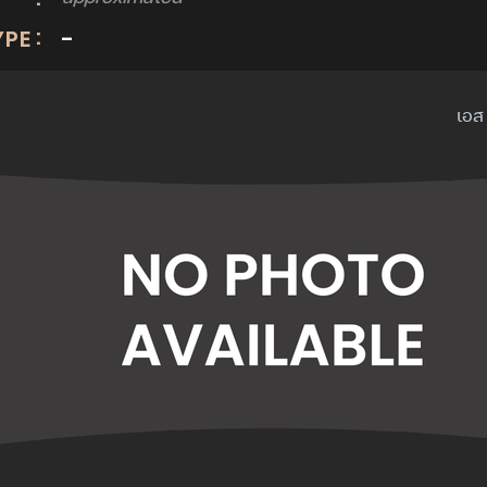
:
YPE
-
เอส 