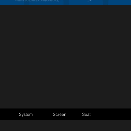
System
Screen
Seat