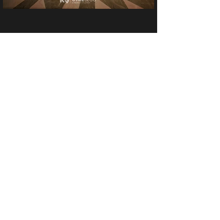
Showtime & Ticket
LOYALTY
Cinema Location
SF World Cinema Central World,
Ratchadamri Road, Pathum Wan, Bangkok,
Thailand