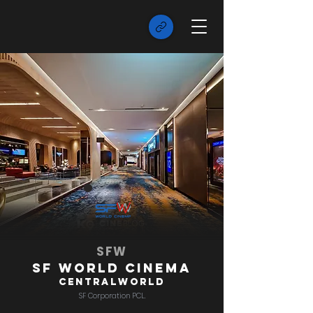
SFW
SF World Cinema
centralwOrld
SF Corporation PCL.