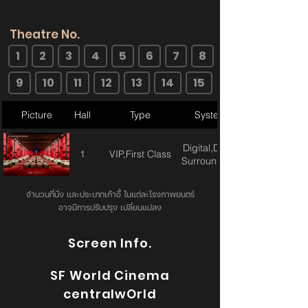
Theatre No.
1
2
3
4
5
6
7
8
9
10
11
12
13
14
15
Picture
Hall
Type
System
Digital,Dolby
1
VIP,First Class
Surround 7.1
จำนวนที่นั่ง และประเภทเก้าอี้ ในแต่ละโรงภาพยนตร์
อาจมีการปรับปรุง เปลี่ยนแปลง
Screen Info.
SF World Cinema
centralwOrld