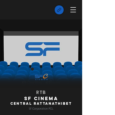
RTB
SF Cinema
Central Rattanathibet
SF Corporation PCL.