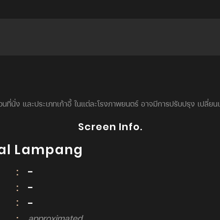
นที่นั่ง และประเภทเก้าอี้ ในแต่ละโรงภาพยนตร์ อาจมีการปรับปรุง เปลี่ย
Screen Info.
ral Lampang
E
:
-
EM
:
-
:
N
-
:
approximated