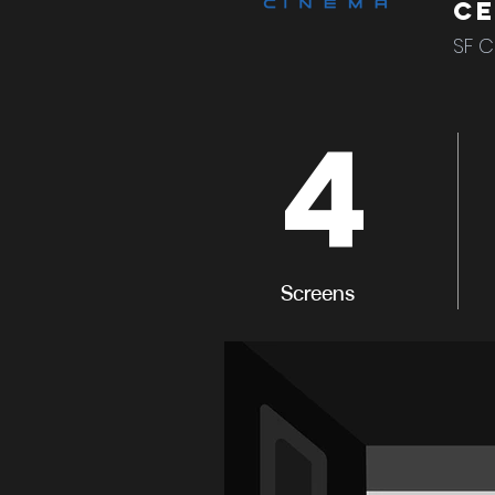
C
SF C
4
Screens