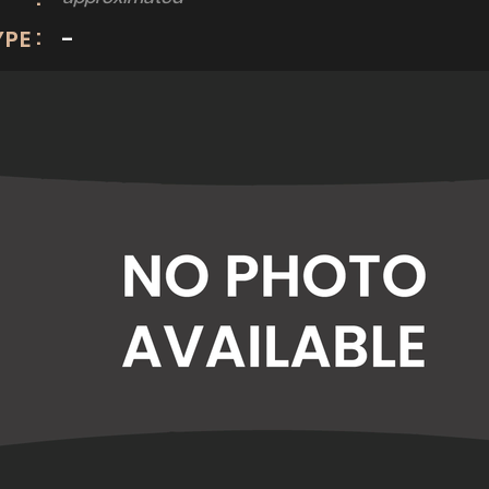
:
YPE
-