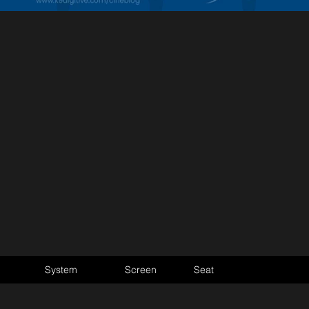
System
Screen
Seat