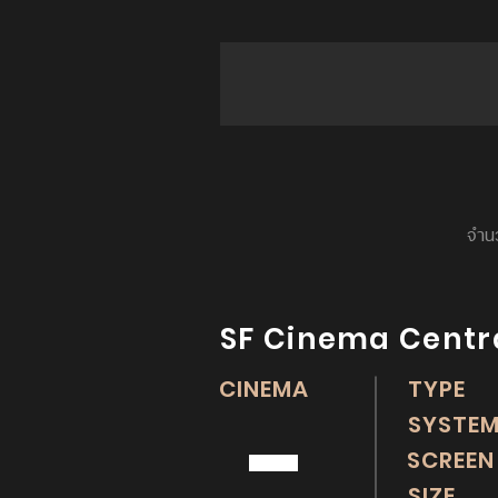
จำนว
SF Cinema Cent
CINEMA
TYP
-
SYST
SCREE
SIZE