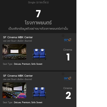
Single (ขายเดี่ยว)
7
โรงภาพยนตร์
เป็นเพียงข้อมูลตัวอย่างบางโรงภาพยนตร์เท่านั้น
SF Cinema MBK Center
เอส เอฟ ซีเนม่า เอ็มบีเค เซ็นเตอร์
Cinema
1
Seat Type :
Deluxe, Premium, Sofa Sweet
SF Cinema MBK Center
เอส เอฟ ซีเนม่า เอ็มบีเค เซ็นเตอร์
Cinema
2
Seat Type :
Deluxe, Premium, Sofa Sweet