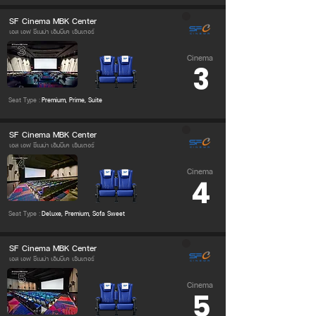
SF Cinema MBK Center
เอส เอฟ ซีเนม่า เอ็มบีเค เซ็นเตอร์
Cinema
3
Seat Type :
Premium, Prime, Suite
SF Cinema MBK Center
เอส เอฟ ซีเนม่า เอ็มบีเค เซ็นเตอร์
Cinema
4
Seat Type :
Deluxe, Premium, Sofa Sweet
SF Cinema MBK Center
เอส เอฟ ซีเนม่า เอ็มบีเค เซ็นเตอร์
Cinema
5