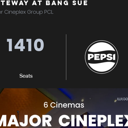
teway at Bang Sue
r Cineplex Group PCL.
1410
Seats
เมเจอ