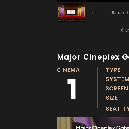
1
Standard
จำนว
Major Cineplex 
CINEMA
TYP
1
SYST
SCREE
SIZE
SEAT T