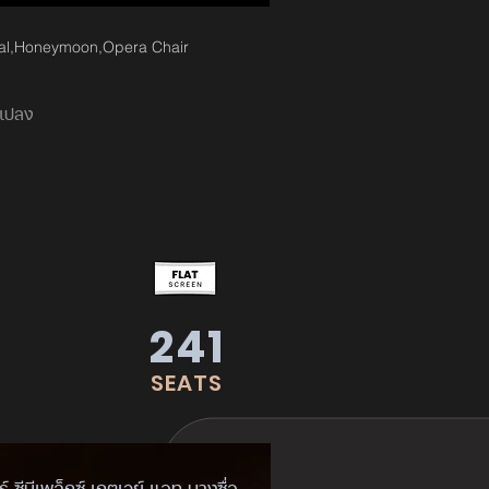
al,Honeymoon,Opera Chair
นแปลง
241
SEATS
์ ซีนีเพล็กซ์ เกตเวย์ แอท บางซื่อ