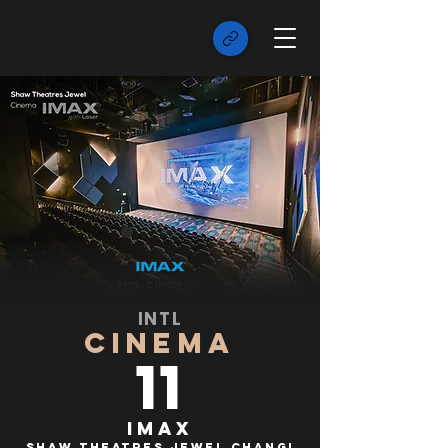
INTL
CINEMA
11
IMAX
Shaw Theatres Jewel Changi