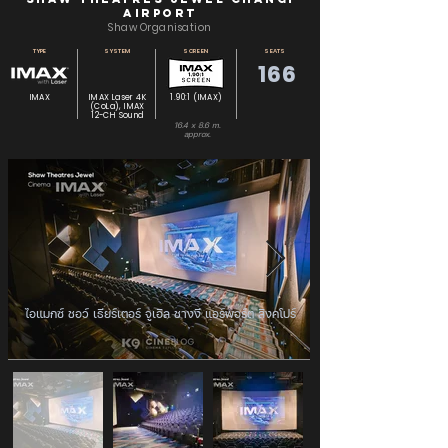
Airport
Shaw Organisation
TYPE
SYSTEM
SCREEN
SEATS
166
IMAX
IMAX Laser 4K
1.90:1 (IMAX)
(CoLa), IMAX
12-CH Sound
16.4 x 8.6 m.
approx.
ไอแมกซ์ ชอว์ เธียร์เตอร์ จูเอิล ชางงี แอร์พอร์ต สิงคโปร์