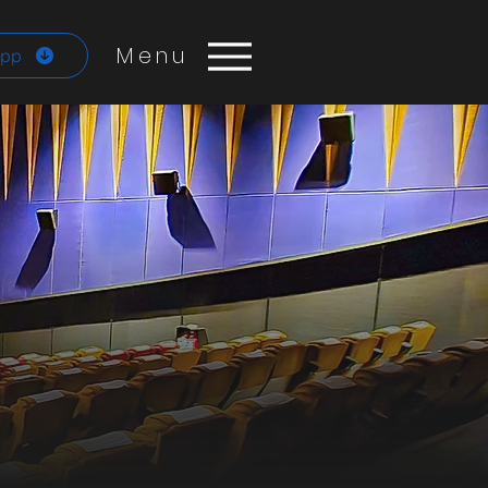
Menu
App