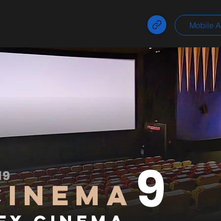
Mobile 
9
M9
CINEMA