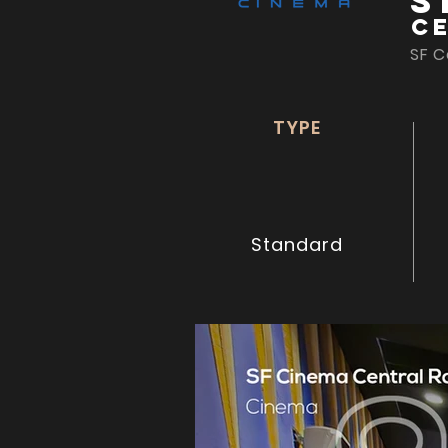
S
C
SF C
TYPE
Standard