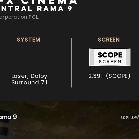
FX Cinema
entral Rama 9
orporation PCL.
SYSTEM
SCREEN
Laser, Dolby
2.39:1 (SCOPE)
Surround 7.1
เอส เอฟ 