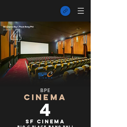
BPE
CINEMA
4
SF Cinema
Big C Place Bang Phli