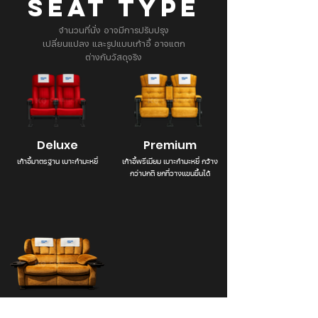
SEAT TYPE
จำนวนที่นั่ง อาจมีการปรับปรุง
เปลี่ยนแปลง และรูปแบบเก้าอี้ อาจแตก
ต่างกับวัสดุจริง
Deluxe
Premium
เก้าอี้มาตรฐาน เบาะกำมะหยี่
เก้าอี้พรีเมียม เบาะกำมะหยี่ กว้าง
กว่าปกติ ยกที่วางแขนขึ้นได้
Sofa Sweet