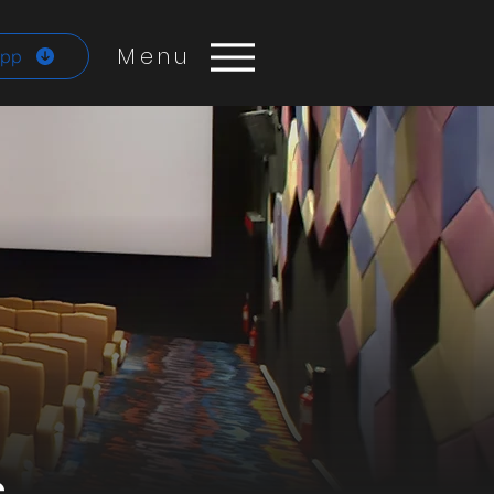
Menu
App