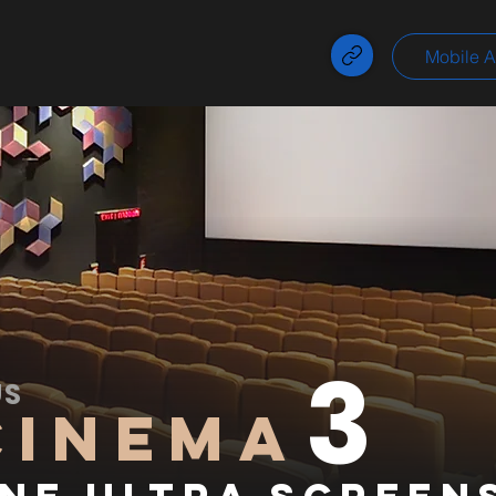
Mobile 
3
US
CINEMA