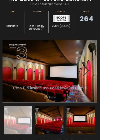
EGV Entertainment PCL.
TYPE
SYSTEM
SCREEN
SEATS
264
Standard
Laser, Dolby
2.39:1 (SCOPE)
Surround 7.1
บางกะปิ ซีนีเพล็กซ์ เดอะมอลล์ ไลฟ์สโตร์ บางกะปิ