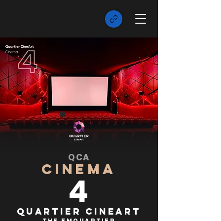
QCA
CINEMA
4
Quartier CineArt
The EmQuartier