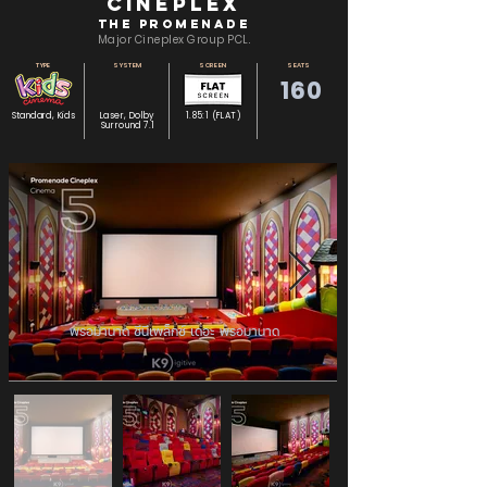
Cineplex
The Promenade
Major Cineplex Group PCL.
TYPE
SYSTEM
SCREEN
SEATS
160
Standard, Kids
Laser, Dolby
1.85:1 (FLAT)
Surround 7.1
พรอมานาด ซีนีเพล็กซ์ เดอะ พรอมานาด