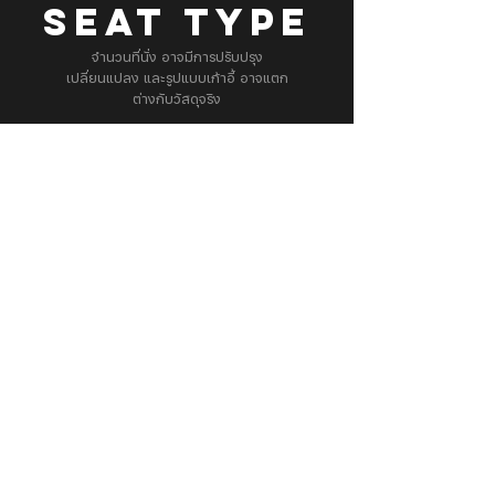
SEAT TYPE
จำนวนที่นั่ง อาจมีการปรับปรุง
เปลี่ยนแปลง และรูปแบบเก้าอี้ อาจแตก
ต่างกับวัสดุจริง
Branch Info. & Directory