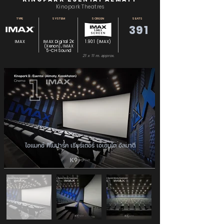
Kinopark Theatres
TYPE
SYSTEM
SCREEN
SEATS
391
IMAX
IMAX Digital 2K
1.90:1 (IMAX)
(Xenon), IMAX
5-CH Sound
21 x 11 m. approx.
ไอแมกซ์ คิโนปาร์ค เธียร์เตอร์ เอเซนไต อัลมาตี