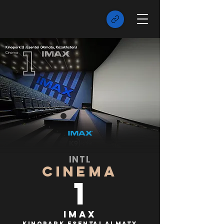
INTL
CINEMA
1
IMAX
Kinopark Esentai Almaty