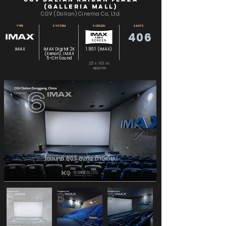
(Galleria Mall)
CGV (Dalian) Cinema Co., Ltd.
TYPE
SYSTEM
SCREEN
SEATS
406
IMAX
IMAX Digital 2K
1.90:1 (IMAX)
(Xenon), IMAX
5-CH Sound
22 x 11.5 m.
approx.
ไอแมกซ์ ซีจีวี ตงกัง ต้าเหลียน