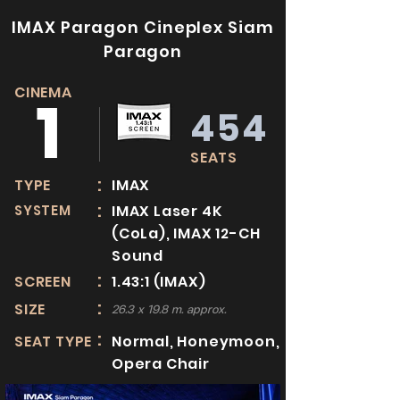
IMAX Paragon Cineplex Siam
Paragon
CINEMA
1
454
SEATS
:
TYPE
IMAX
:
SYSTEM
IMAX Laser 4K
(CoLa), IMAX 12-CH
Sound
:
SCREEN
1.43:1 (IMAX)
:
SIZE
26.3 x 19.8 m. approx.
:
SEAT TYPE
Normal, Honeymoon,
Opera Chair