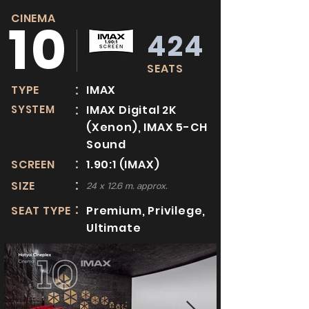
CINEMA
10
424
SEATS
:
TYPE
IMAX
:
SYSTEM
IMAX Digital 2K
(Xenon), IMAX 5-CH
Sound
:
SCREEN
1.90:1 (IMAX)
:
SIZE
24 x 12.6 m. approx.
:
SEAT TYPE
Premium, Privilege,
Ultimate