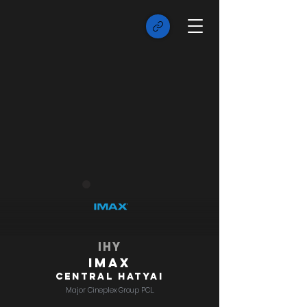
IHY
IMAX
Central Hatyai
Major Cineplex Group PCL.